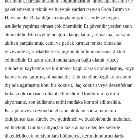
kesiminin, parçalanmasının, soğutulmasının, ambalajlamasının ve
paketlemesinin teknik ve hijyenik şartları taşıyan Gıda Tarım ve
Hayvancılık Bakanlığınca onaylanmış tesislerde ve uygun
usullerle yapılmış olması çok önemlidir. Et güvenilir yerden satın
alınmalıdır. Etin özelliğine göre damgalanmış olmasına, siz satın
alırken parçalanmış, canlı ve parlak kırmızı renkte olmasına,
yüzeyinde aşırı ıslaklık ve yapışkanlık bulunmamasına dikkat
edilmelidir. Et uzun süreli muhafazaya bağlı olarak, yüzey
rutubetini kaybetmiş ve kurumaya bağlı olarak donuklaşmış, koyu
kahve veya kararmış olmamalıdır. Etin kendine özgü kokusunun
dışında ağırlaşmış kötü bir kokusu, ilaç kokusu veya dezenfektan
kokusu olmamasına dikkat edilmelidir. Dondurulmuş ürün
alıyorsanız, son kullanma tarihi mutlaka kontrol edilmelidir.
Kasaptan veya reyondan et satın aldıktan sonra mümkün
olduğunca kısa sürede eve getirilmeli ve buzdolabında muhafaza
edilmelidir. Günlük ihtiyaçtan fazla alınan etler, tek seferde
tüketilebilecek porsiyonlara bölünerek, derin dondurucularda