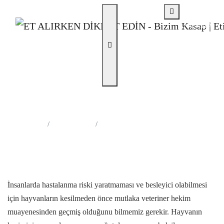
0
ANASAYFA
(258)
242
80
80
ET ALIRKEN DİKKAT EDİN
Anasayfa
Et & Sağlık
ET ALIRKEN DİKKAT EDİN
İnsanlarda hastalanma riski yaratmaması ve besleyici olabilmesi
için hayvanların kesilmeden önce mutlaka veteriner hekim
muayenesinden geçmiş olduğunu bilmemiz gerekir. Hayvanın